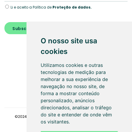
Li e aceito a Política de
Proteção de dados.
Subscrever
O nosso site usa
cookies
Utilizamos cookies e outras
tecnologias de medição para
SEGUE-NOS
melhorar a sua experiência de
navegação no nosso site, de
forma a mostrar conteúdo
personalizado, anúncios
direcionados, analisar o tráfego
do site e entender de onde vêm
©2024
Faaz - Gestão de condomínios
. Todos os direitos
os visitantes.
reservados