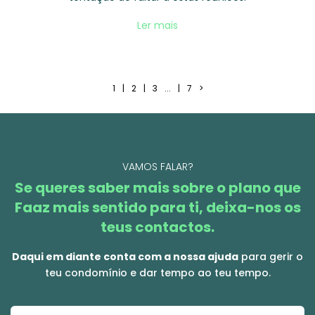
Ler mais
1
|
2
|
3
...
|
7
>
VAMOS FALAR?
Se queres saber mais sobre o plano que
Faaz mais sentido para ti, deixa-nos os
teus contactos.
Daqui em diante conta com a nossa ajuda
para gerir o
teu condomínio e dar tempo ao teu tempo.